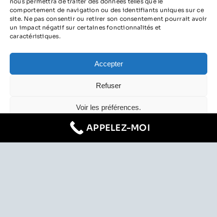
nous permettra de traiter des données telles que le
comportement de navigation ou des identifiants uniques sur ce
VOIR PLUS
site. Ne pas consentir ou retirer son consentement pourrait avoir
un impact négatif sur certaines fonctionnalités et
caractéristiques.
Accepter
TÉMOIGNAGES
Refuser
Voir les préférences.
APPELEZ-MOI
Politique de cookies