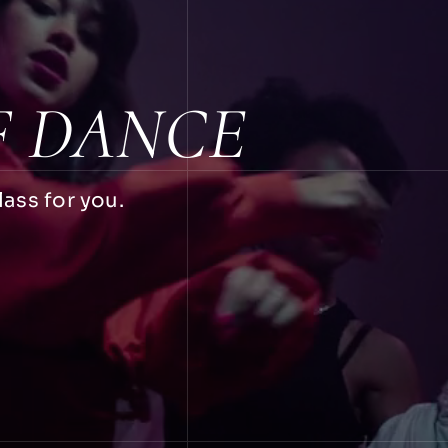
F DANCE
lass for you.