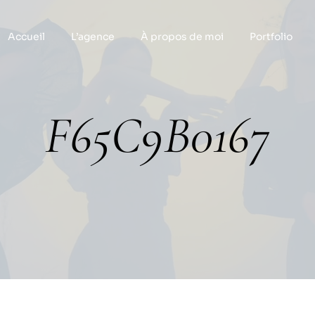
Accueil
L’agence
À propos de moi
Portfolio
F65C9B0167